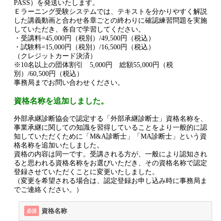
PASS）を発送いたします。
Ｅラーニング受験システムでは、テキストを分かりやすく解説
した講義動画と合わせ各章ごとの終わりに確認練習問題を実施
していただき、各自で学習してください。
・受講料=45,000円（税別）/49,500円（税込）
・試験料=15,000円（税別）/16,500円（税込）
（クレジットカード決済）
※10名以上の団体割引 5,000円 総額55,000円（税
別）/60,500円（税込）
事務局までお問い合わせください。
資格名称を追加しました。
外部承継診断協会で認定する「外部承継診断士」資格名称を、
事業承継に関しての知識を習得していることをより一般的に認
知していただくために「M&A診断士」「MA診断士」という資
格名称を追加いたしました。
資格の内容は同一です。受講される方が、一般により認知され
ると思われる資格名称をお選びいただき、その資格名称で認定
登録させていただくことに変更いたしました。
（変更を希望される場合は、認定登録お申し込み時に事務局ま
でご連絡ください。）
資格名称
必須